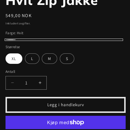
Vanlig
549,00 NOK
pris
Inkludert avgifter.
Farge:
Hvit
Hvit
Størrelse
XL
L
M
S
Antall
Senk
Øk
antallet
antallet
for
for
Hvit
Hvit
Legg i handlekurv
Zip
Zip
Jakke
Jakke