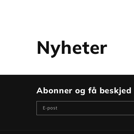
Nyheter
Abonner og få beskje
E-post