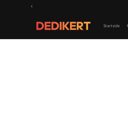
Gå videre
til
innholdet
Startside