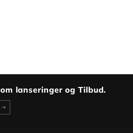
d
om
lanseringer og
Tilbud
.